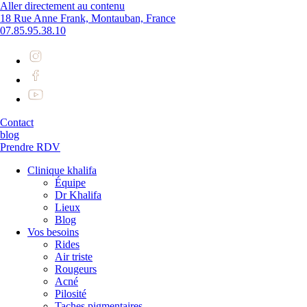
Aller directement au contenu
18 Rue Anne Frank, Montauban, France
07.85.95.38.10
Contact
blog
Prendre RDV
Clinique khalifa
Équipe
Dr Khalifa
Lieux
Blog
Vos besoins
Rides
Air triste
Rougeurs
Acné
Pilosité
Taches pigmentaires