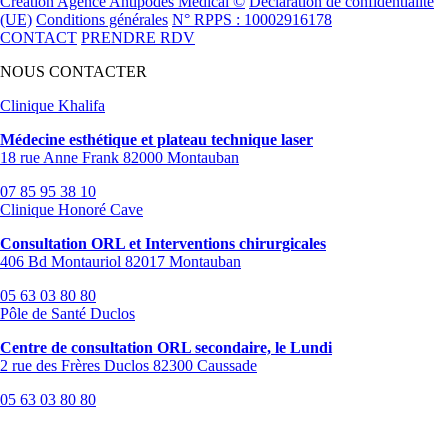
Création Agence Antipodes Médical ©
Déclaration de confidentialité
(UE)
Conditions générales
N° RPPS : 10002916178
CONTACT
PRENDRE RDV
NOUS CONTACTER
Clinique Khalifa
Médecine esthétique et plateau technique laser
18 rue Anne Frank 82000 Montauban
07 85 95 38 10
Clinique Honoré Cave
Consultation ORL et Interventions chirurgicales
406 Bd Montauriol 82017 Montauban
05 63 03 80 80
Pôle de Santé Duclos
Centre de consultation ORL secondaire, le Lundi
2 rue des Frères Duclos 82300 Caussade
05 63 03 80 80