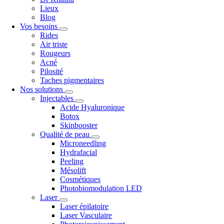
Lieux
Blog
Vos besoins
Rides
Air triste
Rougeurs
Acné
Pilosité
Taches pigmentaires
Nos solutions
Injectables
Acide Hyaluronique
Botox
Skinbooster
Qualité de peau
Microneedling
Hydrafacial
Peeling
Mésolift
Cosmétiques
Photobiomodulation LED
Laser
Laser épilatoire
Laser Vasculaire