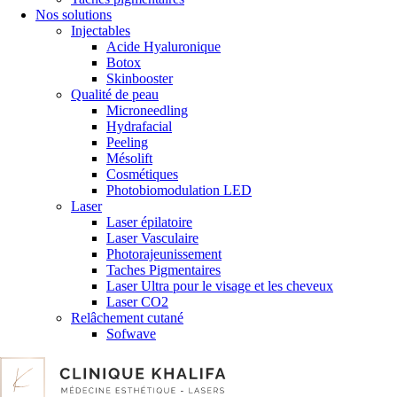
Nos solutions
Injectables
Acide Hyaluronique
Botox
Skinbooster
Qualité de peau
Microneedling
Hydrafacial
Peeling
Mésolift
Cosmétiques
Photobiomodulation LED
Laser
Laser épilatoire
Laser Vasculaire
Photorajeunissement
Taches Pigmentaires
Laser Ultra pour le visage et les cheveux
Laser CO2
Relâchement cutané
Sofwave