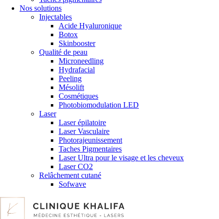
Nos solutions
Injectables
Acide Hyaluronique
Botox
Skinbooster
Qualité de peau
Microneedling
Hydrafacial
Peeling
Mésolift
Cosmétiques
Photobiomodulation LED
Laser
Laser épilatoire
Laser Vasculaire
Photorajeunissement
Taches Pigmentaires
Laser Ultra pour le visage et les cheveux
Laser CO2
Relâchement cutané
Sofwave