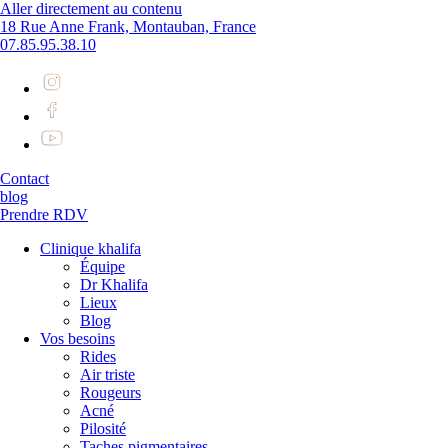
Aller directement au contenu
18 Rue Anne Frank, Montauban, France
07.85.95.38.10
Contact
blog
Prendre RDV
Clinique khalifa
Équipe
Dr Khalifa
Lieux
Blog
Vos besoins
Rides
Air triste
Rougeurs
Acné
Pilosité
Taches pigmentaires