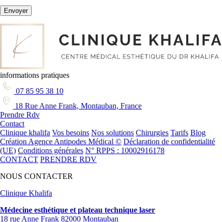
Envoyer
informations pratiques
07 85 95 38 10
18 Rue Anne Frank, Montauban, France
Prendre Rdv
Contact
Clinique khalifa
Vos besoins
Nos solutions
Chirurgies
Tarifs
Blog
Création Agence Antipodes Médical ©
Déclaration de confidentialité
(UE)
Conditions générales
N° RPPS : 10002916178
CONTACT
PRENDRE RDV
NOUS CONTACTER
Clinique Khalifa
Médecine esthétique et plateau technique laser
18 rue Anne Frank 82000 Montauban