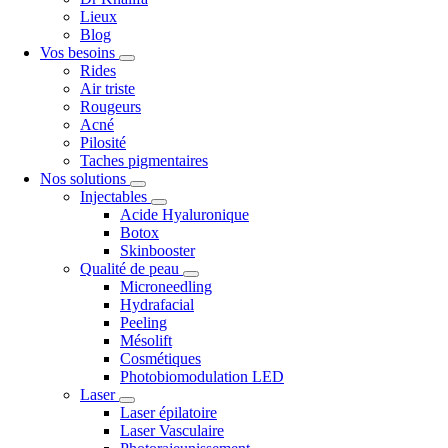
Lieux
Blog
Vos besoins
Rides
Air triste
Rougeurs
Acné
Pilosité
Taches pigmentaires
Nos solutions
Injectables
Acide Hyaluronique
Botox
Skinbooster
Qualité de peau
Microneedling
Hydrafacial
Peeling
Mésolift
Cosmétiques
Photobiomodulation LED
Laser
Laser épilatoire
Laser Vasculaire