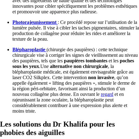
avec des ingrédients de haute qualité et des technologies
innovantes pour cibler spécifiquement les problèmes esthétiques
et promouvoir une apparence plus radieuse.
Photorajeunissement
: Ce procédé repose sur l’utilisation de la
lumière pulsée. Il vise à cibler les taches pigmentaires, stimuler la
production de collagène pour réduire les rides et améliorer la
texture de la peau.
Blépharoplastie
(chirurgie des paupières) : cette technique
chirurgicale vise à corriger les signes de vieillissement au niveau
des paupières, tels que les
paupières tombantes
et les
poches
sous les yeux
.Une
alternative non chirurgicale
, la
blépharoplastie médicale, est également envisageable grâce au
laser CO2 Silkplex. Cette intervention
non invasive
, qu’on
appelle également « lifting des paupières », stimule le derme de
la région péri-orbitaire, favorisant ainsi la production d’un
nouveau collagène plus dense. En ouvrant le
regard
et en
rajeunissant la zone oculaire, la blépharoplastie peut
considérablement contribuer à une expression plus alerte et
moins triste.
Les solutions du Dr Khalifa pour les
phobies des aiguilles