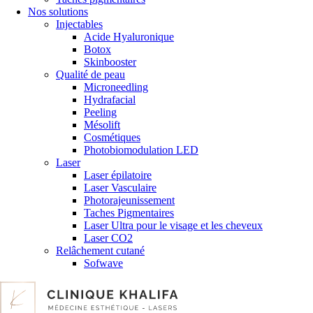
Nos solutions
Injectables
Acide Hyaluronique
Botox
Skinbooster
Qualité de peau
Microneedling
Hydrafacial
Peeling
Mésolift
Cosmétiques
Photobiomodulation LED
Laser
Laser épilatoire
Laser Vasculaire
Photorajeunissement
Taches Pigmentaires
Laser Ultra pour le visage et les cheveux
Laser CO2
Relâchement cutané
Sofwave