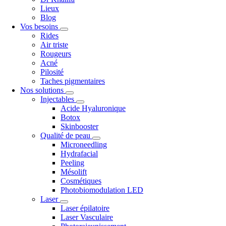
Lieux
Blog
Vos besoins
Rides
Air triste
Rougeurs
Acné
Pilosité
Taches pigmentaires
Nos solutions
Injectables
Acide Hyaluronique
Botox
Skinbooster
Qualité de peau
Microneedling
Hydrafacial
Peeling
Mésolift
Cosmétiques
Photobiomodulation LED
Laser
Laser épilatoire
Laser Vasculaire