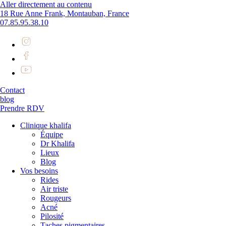
Aller directement au contenu
18 Rue Anne Frank, Montauban, France
07.85.95.38.10
Contact
blog
Prendre RDV
Clinique khalifa
Équipe
Dr Khalifa
Lieux
Blog
Vos besoins
Rides
Air triste
Rougeurs
Acné
Pilosité
Taches pigmentaires