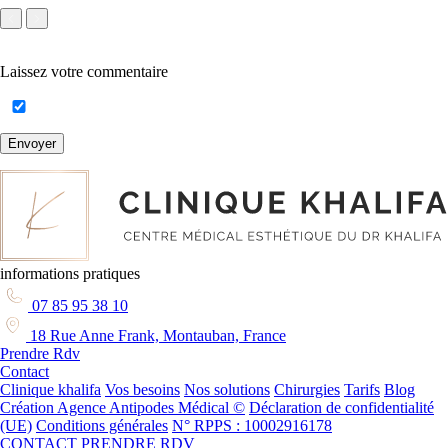
Laissez votre commentaire
Envoyer
informations pratiques
07 85 95 38 10
18 Rue Anne Frank, Montauban, France
Prendre Rdv
Contact
Clinique khalifa
Vos besoins
Nos solutions
Chirurgies
Tarifs
Blog
Création Agence Antipodes Médical ©
Déclaration de confidentialité
(UE)
Conditions générales
N° RPPS : 10002916178
CONTACT
PRENDRE RDV