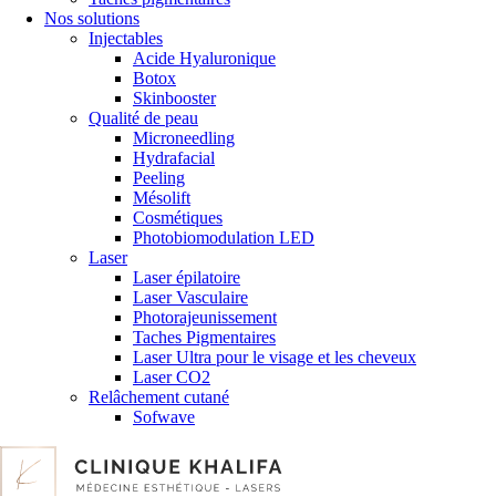
Nos solutions
Injectables
Acide Hyaluronique
Botox
Skinbooster
Qualité de peau
Microneedling
Hydrafacial
Peeling
Mésolift
Cosmétiques
Photobiomodulation LED
Laser
Laser épilatoire
Laser Vasculaire
Photorajeunissement
Taches Pigmentaires
Laser Ultra pour le visage et les cheveux
Laser CO2
Relâchement cutané
Sofwave