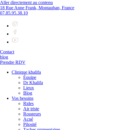
Aller directement au contenu
18 Rue Anne Frank, Montauban, France
07.85.95.38.10
Contact
blog
Prendre RDV
Clinique khalifa
Équipe
Dr Khalifa
Lieux
Blog
Vos besoins
Rides
Air triste
Rougeurs
Acné
Pilosité
Taches pigmentaires