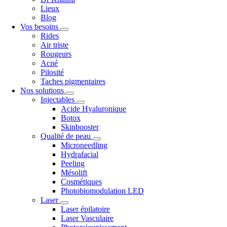
Lieux
Blog
Vos besoins
Rides
Air triste
Rougeurs
Acné
Pilosité
Taches pigmentaires
Nos solutions
Injectables
Acide Hyaluronique
Botox
Skinbooster
Qualité de peau
Microneedling
Hydrafacial
Peeling
Mésolift
Cosmétiques
Photobiomodulation LED
Laser
Laser épilatoire
Laser Vasculaire