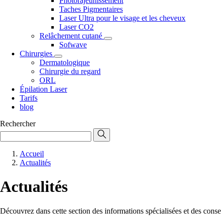
Photorajeunissement
Taches Pigmentaires
Laser Ultra pour le visage et les cheveux
Laser CO2
Relâchement cutané
Sofwave
Chirurgies
Dermatologique
Chirurgie du regard
ORL
Épilation Laser
Tarifs
blog
Rechercher
Accueil
Actualités
Actualités
Découvrez dans cette section des informations spécialisées et des conse