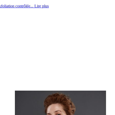
foliation contrôlée...
Lire plus