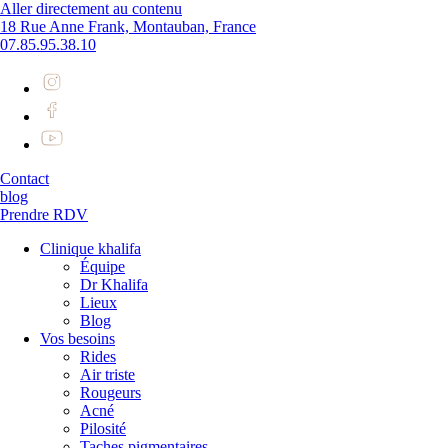
Aller directement au contenu
18 Rue Anne Frank, Montauban, France
07.85.95.38.10
Contact
blog
Prendre RDV
Clinique khalifa
Équipe
Dr Khalifa
Lieux
Blog
Vos besoins
Rides
Air triste
Rougeurs
Acné
Pilosité
Taches pigmentaires