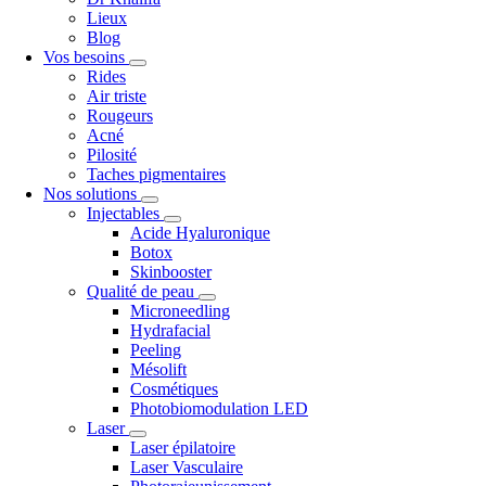
Lieux
Blog
Vos besoins
Rides
Air triste
Rougeurs
Acné
Pilosité
Taches pigmentaires
Nos solutions
Injectables
Acide Hyaluronique
Botox
Skinbooster
Qualité de peau
Microneedling
Hydrafacial
Peeling
Mésolift
Cosmétiques
Photobiomodulation LED
Laser
Laser épilatoire
Laser Vasculaire