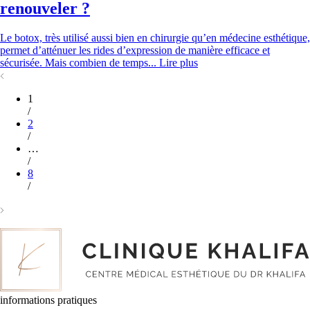
renouveler ?
Le botox, très utilisé aussi bien en chirurgie qu’en médecine esthétique,
permet d’atténuer les rides d’expression de manière efficace et
sécurisée. Mais combien de temps...
Lire plus
1
/
2
/
…
/
8
/
informations pratiques