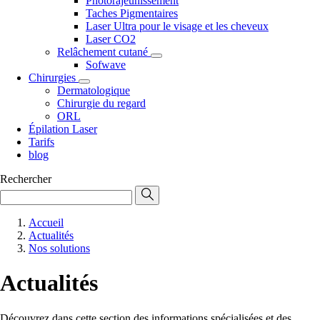
Photorajeunissement
Taches Pigmentaires
Laser Ultra pour le visage et les cheveux
Laser CO2
Relâchement cutané
Sofwave
Chirurgies
Dermatologique
Chirurgie du regard
ORL
Épilation Laser
Tarifs
blog
Rechercher
Accueil
Actualités
Nos solutions
Actualités
Découvrez dans cette section des informations spécialisées et des