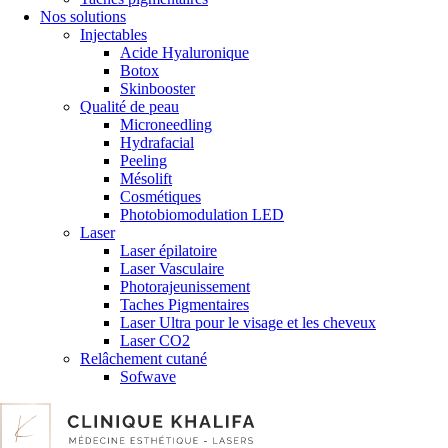
Nos solutions
Injectables
Acide Hyaluronique
Botox
Skinbooster
Qualité de peau
Microneedling
Hydrafacial
Peeling
Mésolift
Cosmétiques
Photobiomodulation LED
Laser
Laser épilatoire
Laser Vasculaire
Photorajeunissement
Taches Pigmentaires
Laser Ultra pour le visage et les cheveux
Laser CO2
Relâchement cutané
Sofwave