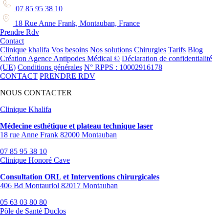
07 85 95 38 10
18 Rue Anne Frank, Montauban, France
Prendre Rdv
Contact
Clinique khalifa
Vos besoins
Nos solutions
Chirurgies
Tarifs
Blog
Création Agence Antipodes Médical ©
Déclaration de confidentialité
(UE)
Conditions générales
N° RPPS : 10002916178
CONTACT
PRENDRE RDV
NOUS CONTACTER
Clinique Khalifa
Médecine esthétique et plateau technique laser
18 rue Anne Frank 82000 Montauban
07 85 95 38 10
Clinique Honoré Cave
Consultation ORL et Interventions chirurgicales
406 Bd Montauriol 82017 Montauban
05 63 03 80 80
Pôle de Santé Duclos