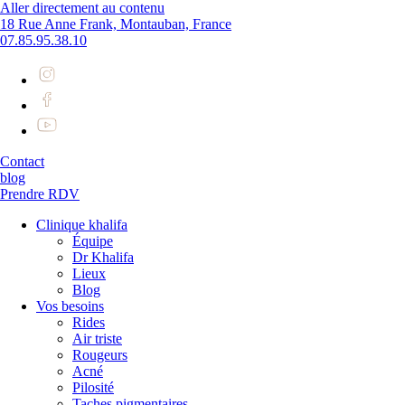
Aller directement au contenu
18 Rue Anne Frank, Montauban, France
07.85.95.38.10
Contact
blog
Prendre RDV
Clinique khalifa
Équipe
Dr Khalifa
Lieux
Blog
Vos besoins
Rides
Air triste
Rougeurs
Acné
Pilosité
Taches pigmentaires