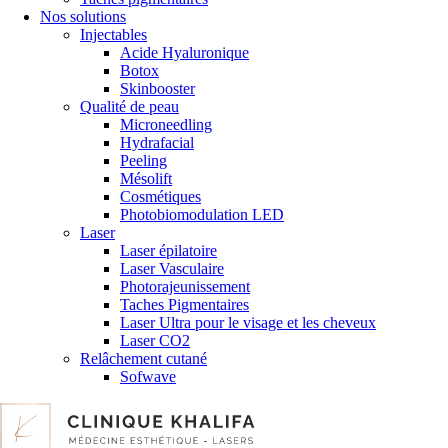
Nos solutions
Injectables
Acide Hyaluronique
Botox
Skinbooster
Qualité de peau
Microneedling
Hydrafacial
Peeling
Mésolift
Cosmétiques
Photobiomodulation LED
Laser
Laser épilatoire
Laser Vasculaire
Photorajeunissement
Taches Pigmentaires
Laser Ultra pour le visage et les cheveux
Laser CO2
Relâchement cutané
Sofwave