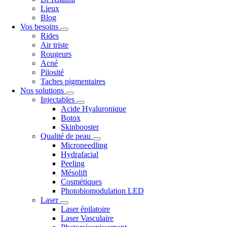
Lieux
Blog
Vos besoins
Rides
Air triste
Rougeurs
Acné
Pilosité
Taches pigmentaires
Nos solutions
Injectables
Acide Hyaluronique
Botox
Skinbooster
Qualité de peau
Microneedling
Hydrafacial
Peeling
Mésolift
Cosmétiques
Photobiomodulation LED
Laser
Laser épilatoire
Laser Vasculaire