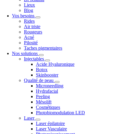
Lieux
Blog
Vos besoins
Rides
Air triste
Rougeurs
Acné
Pilosité
Taches pigmentaires
Nos solutions
Injectables
Acide Hyaluronique
Botox
Skinbooster
Qualité de peau
Microneedling
Hydrafacial
Peeling
Mésolift
Cosmétiques
Photobiomodulation LED
Laser
Laser épilatoire
Laser Vasculaire