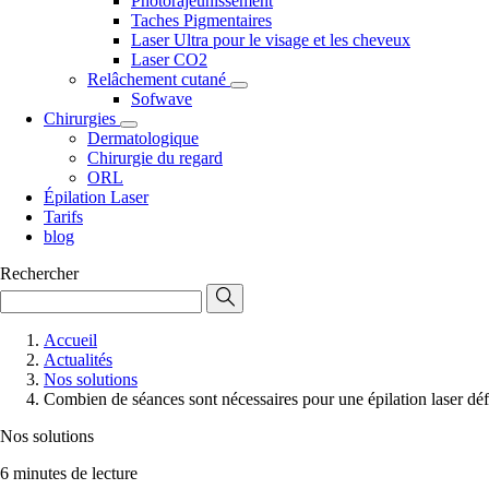
Photorajeunissement
Taches Pigmentaires
Laser Ultra pour le visage et les cheveux
Laser CO2
Relâchement cutané
Sofwave
Chirurgies
Dermatologique
Chirurgie du regard
ORL
Épilation Laser
Tarifs
blog
Rechercher
Accueil
Actualités
Nos solutions
Combien de séances sont nécessaires pour une épilation laser défi
Nos solutions
6 minutes de lecture