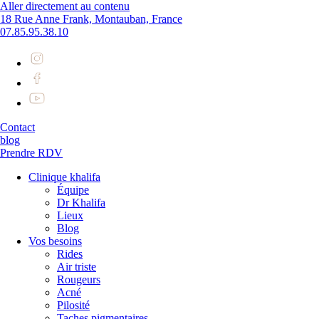
Aller directement au contenu
18 Rue Anne Frank, Montauban, France
07.85.95.38.10
Contact
blog
Prendre RDV
Clinique khalifa
Équipe
Dr Khalifa
Lieux
Blog
Vos besoins
Rides
Air triste
Rougeurs
Acné
Pilosité
Taches pigmentaires