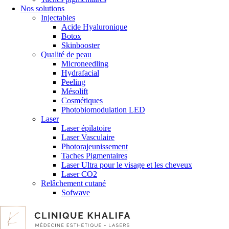
Nos solutions
Injectables
Acide Hyaluronique
Botox
Skinbooster
Qualité de peau
Microneedling
Hydrafacial
Peeling
Mésolift
Cosmétiques
Photobiomodulation LED
Laser
Laser épilatoire
Laser Vasculaire
Photorajeunissement
Taches Pigmentaires
Laser Ultra pour le visage et les cheveux
Laser CO2
Relâchement cutané
Sofwave