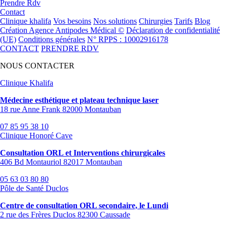
Prendre Rdv
Contact
Clinique khalifa
Vos besoins
Nos solutions
Chirurgies
Tarifs
Blog
Création Agence Antipodes Médical ©
Déclaration de confidentialité
(UE)
Conditions générales
N° RPPS : 10002916178
CONTACT
PRENDRE RDV
NOUS CONTACTER
Clinique Khalifa
Médecine esthétique et plateau technique laser
18 rue Anne Frank 82000 Montauban
07 85 95 38 10
Clinique Honoré Cave
Consultation ORL et Interventions chirurgicales
406 Bd Montauriol 82017 Montauban
05 63 03 80 80
Pôle de Santé Duclos
Centre de consultation ORL secondaire, le Lundi
2 rue des Frères Duclos 82300 Caussade