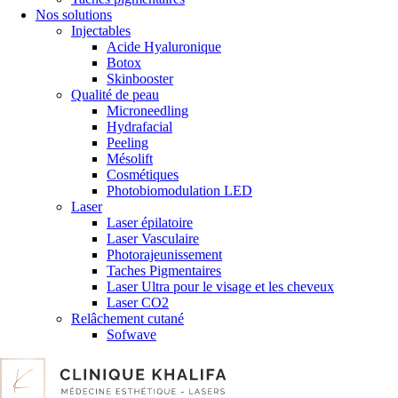
Nos solutions
Injectables
Acide Hyaluronique
Botox
Skinbooster
Qualité de peau
Microneedling
Hydrafacial
Peeling
Mésolift
Cosmétiques
Photobiomodulation LED
Laser
Laser épilatoire
Laser Vasculaire
Photorajeunissement
Taches Pigmentaires
Laser Ultra pour le visage et les cheveux
Laser CO2
Relâchement cutané
Sofwave