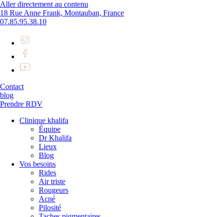
Aller directement au contenu
18 Rue Anne Frank, Montauban, France
07.85.95.38.10
Contact
blog
Prendre RDV
Clinique khalifa
Équipe
Dr Khalifa
Lieux
Blog
Vos besoins
Rides
Air triste
Rougeurs
Acné
Pilosité
Taches pigmentaires