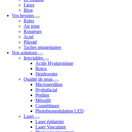
Lieux
Blog
Vos besoins
Rides
Air triste
Rougeurs
Acné
Pilosité
Taches pigmentaires
Nos solutions
Injectables
Acide Hyaluronique
Botox
Skinbooster
Qualité de peau
Microneedling
Hydrafacial
Peeling
Mésolift
Cosmétiques
Photobiomodulation LED
Laser
Laser épilatoire
Laser Vasculaire