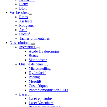
Lieux
Blog
Vos besoins
Rides
Air triste
Rougeurs
Acné
Pilosité
Taches pigmentaires
Nos solutions
Injectables
Acide Hyaluronique
Botox
Skinbooster
Qualité de peau
Microneedling
Hydrafacial
Peeling
Mésolift
Cosmétiques
Photobiomodulation LED
Laser
Laser épilatoire
Laser Vasculaire