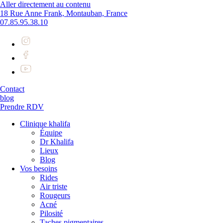
Aller directement au contenu
18 Rue Anne Frank, Montauban, France
07.85.95.38.10
Contact
blog
Prendre RDV
Clinique khalifa
Équipe
Dr Khalifa
Lieux
Blog
Vos besoins
Rides
Air triste
Rougeurs
Acné
Pilosité
Taches pigmentaires