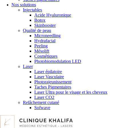
Nos solutions
Injectables
Acide Hyaluronique
Botox
Skinbooster
Qualité de peau
Microneedling
Hydrafacial
Peeling
Mésolift
Cosmétiques
Photobiomodulation LED
Laser
Laser épilatoire
Laser Vasculaire
Photorajeunissement
Taches Pigmentaires
Laser Ultra pour le visage et les cheveux
Laser CO2
Relâchement cutané
Sofwave