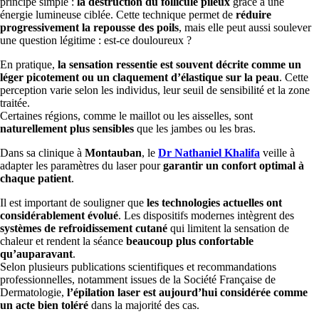
principe simple :
la destruction du follicule pileux
grâce à une
énergie lumineuse ciblée. Cette technique permet de
réduire
progressivement la repousse des poils
, mais elle peut aussi soulever
une question légitime : est-ce douloureux ?
En pratique,
la sensation ressentie est souvent décrite comme un
léger picotement ou un claquement d’élastique sur la peau
. Cette
perception varie selon les individus, leur seuil de sensibilité et la zone
traitée.
Certaines régions, comme le maillot ou les aisselles, sont
naturellement plus sensibles
que les jambes ou les bras.
Dans sa clinique à
Montauban
, le
Dr Nathaniel Khalifa
veille à
adapter les paramètres du laser pour
garantir un confort optimal à
chaque patient
.
Il est important de souligner que
les technologies actuelles ont
considérablement évolué
. Les dispositifs modernes intègrent des
systèmes de refroidissement cutané
qui limitent la sensation de
chaleur et rendent la séance
beaucoup plus confortable
qu’auparavant
.
Selon plusieurs publications scientifiques et recommandations
professionnelles, notamment issues de la Société Française de
Dermatologie,
l’épilation laser est aujourd’hui considérée comme
un acte bien toléré
dans la majorité des cas.