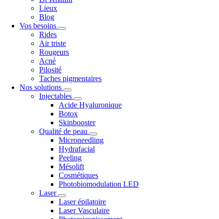
Lieux
Blog
Vos besoins
Rides
Air triste
Rougeurs
Acné
Pilosité
Taches pigmentaires
Nos solutions
Injectables
Acide Hyaluronique
Botox
Skinbooster
Qualité de peau
Microneedling
Hydrafacial
Peeling
Mésolift
Cosmétiques
Photobiomodulation LED
Laser
Laser épilatoire
Laser Vasculaire