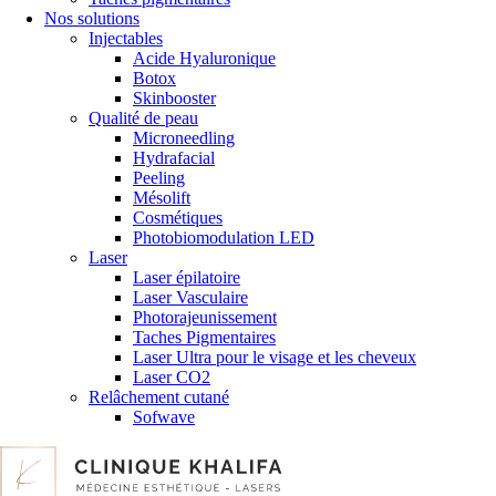
Nos solutions
Injectables
Acide Hyaluronique
Botox
Skinbooster
Qualité de peau
Microneedling
Hydrafacial
Peeling
Mésolift
Cosmétiques
Photobiomodulation LED
Laser
Laser épilatoire
Laser Vasculaire
Photorajeunissement
Taches Pigmentaires
Laser Ultra pour le visage et les cheveux
Laser CO2
Relâchement cutané
Sofwave