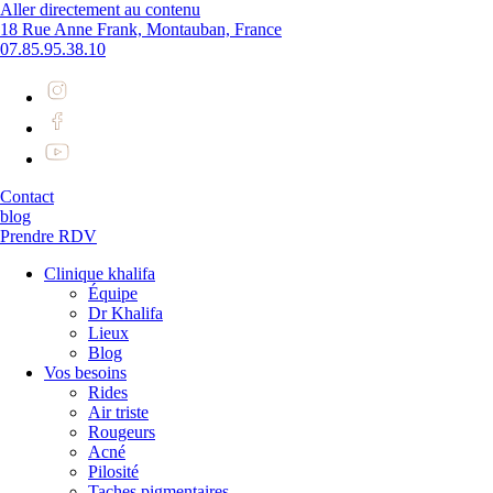
Aller directement au contenu
18 Rue Anne Frank, Montauban, France
07.85.95.38.10
Contact
blog
Prendre RDV
Clinique khalifa
Équipe
Dr Khalifa
Lieux
Blog
Vos besoins
Rides
Air triste
Rougeurs
Acné
Pilosité
Taches pigmentaires