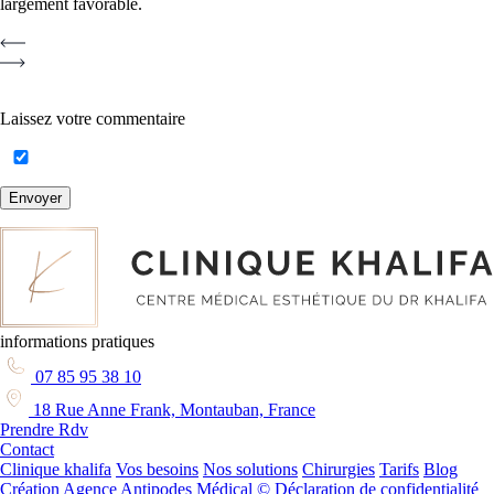
largement favorable.
Laissez votre commentaire
Envoyer
informations pratiques
07 85 95 38 10
18 Rue Anne Frank, Montauban, France
Prendre Rdv
Contact
Clinique khalifa
Vos besoins
Nos solutions
Chirurgies
Tarifs
Blog
Création Agence Antipodes Médical ©
Déclaration de confidentialité