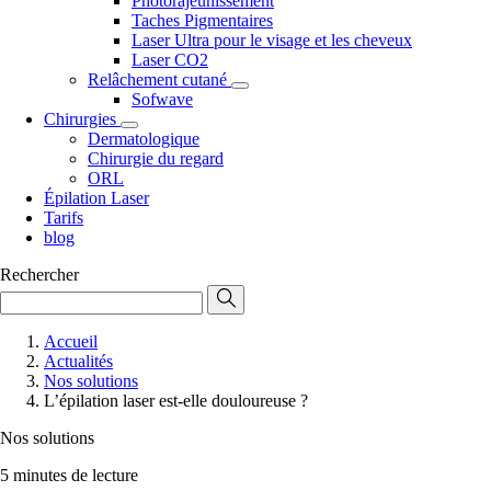
Photorajeunissement
Taches Pigmentaires
Laser Ultra pour le visage et les cheveux
Laser CO2
Relâchement cutané
Sofwave
Chirurgies
Dermatologique
Chirurgie du regard
ORL
Épilation Laser
Tarifs
blog
Rechercher
Accueil
Actualités
Nos solutions
L’épilation laser est-elle douloureuse ?
Nos solutions
5 minutes de lecture