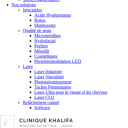
Nos solutions
Injectables
Acide Hyaluronique
Botox
Skinbooster
Qualité de peau
Microneedling
Hydrafacial
Peeling
Mésolift
Cosmétiques
Photobiomodulation LED
Laser
Laser épilatoire
Laser Vasculaire
Photorajeunissement
Taches Pigmentaires
Laser Ultra pour le visage et les cheveux
Laser CO2
Relâchement cutané
Sofwave