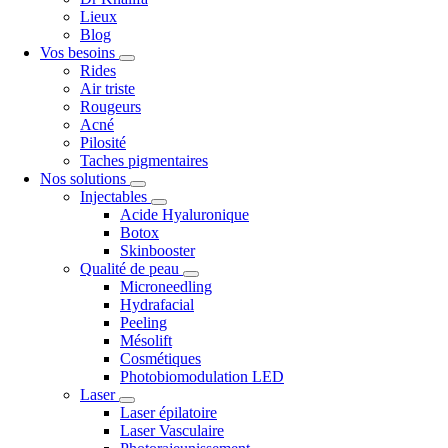
Lieux
Blog
Vos besoins
Rides
Air triste
Rougeurs
Acné
Pilosité
Taches pigmentaires
Nos solutions
Injectables
Acide Hyaluronique
Botox
Skinbooster
Qualité de peau
Microneedling
Hydrafacial
Peeling
Mésolift
Cosmétiques
Photobiomodulation LED
Laser
Laser épilatoire
Laser Vasculaire