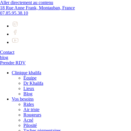
Aller directement au contenu
18 Rue Anne Frank, Montauban, France
07.85.95.38.10
Contact
blog
Prendre RDV
Clinique khalifa
Équipe
Dr Khalifa
Lieux
Blog
Vos besoins
Rides
Air triste
Rougeurs
Acné
Pilosité
Taches pigmentaires