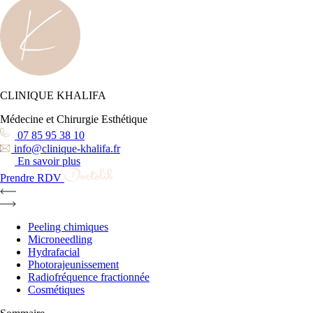
CLINIQUE KHALIFA
Médecine et Chirurgie Esthétique
07 85 95 38 10
info@clinique-khalifa.fr
En savoir plus
Prendre RDV
Peeling chimiques
Microneedling
Hydrafacial
Photorajeunissement
Radiofréquence fractionnée
Cosmétiques