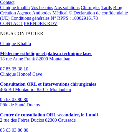
Contact
Clinique khalifa
Vos besoins
Nos solutions
Chirurgies
Tarifs
Blog
Création Agence Antipodes Médical ©
Déclaration de confidentialité
(UE)
Conditions générales
N° RPPS : 10002916178
CONTACT
PRENDRE RDV
NOUS CONTACTER
Clinique Khalifa
Médecine esthétique et plateau technique laser
18 rue Anne Frank 82000 Montauban
07 85 95 38 10
Clinique Honoré Cave
Consultation ORL et Interventions chirurgicales
406 Bd Montauriol 82017 Montauban
05 63 03 80 80
Pôle de Santé Duclos
Centre de consultation ORL secondaire, le Lundi
2 rue des Frères Duclos 82300 Caussade
05 63 03 80 80