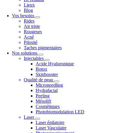
Lieux
Blog
Vos besoins
Rides
Air triste
Rougeurs
Acné
Pilosité
Taches pigmentaires
Nos solutions
Injectables
Acide Hyaluronique
Botox
Skinbooster
Qualité de peau
Microneedling
Hydrafacial
Peeling
Mésolift
Cosmétiques
Photobiomodulation LED
Laser
Laser épilatoire
Laser Vasculaire