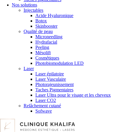
Nos solutions
Injectables
Acide Hyaluronique
Botox
Skinbooster
Qualité de peau
Microneedling
Hydrafacial
Peeling
Mésolift
Cosmétiques
Photobiomodulation LED
Laser
Laser épilatoire
Laser Vasculaire
Photorajeunissement
Taches Pigmentaires
Laser Ultra pour le visage et les cheveux
Laser CO2
Relâchement cutané
Sofwave