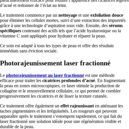
particulièrement efficace pour réduire l’apparence des cicatrices légères
d’acné et redonner de l’éclat au teint.
Le traitement commence par un
nettoyage
et une
exfoliation douce
pour éliminer les cellules mortes, suivi d’une extraction des impuretés
grâce à une technologie d’aspiration sous vide. Ensuite, des
sérums
spécifiques
contenant des actifs tels que l’acide hyaluronique ou la
vitamine C sont appliqués pour hydrater et réparer la peau.
Ce soin est adapté à tous les types de peau et offre des résultats
immédiats sans éviction sociale.
Photorajeunissement laser fractionné
Le
photorajeunissement au laser fractionné
est une méthode
efficace pour traiter les
cicatrices profondes d’acné
. En fragmentant
la peau en zones microscopiques, ce laser stimule la production de
collagène et le renouvellement cellulaire, ce qui permet de combler
progressivement les cicatrices et de lisser la texture cutanée.
Ce traitement offre également un
effet rajeunissant
en atténuant les
taches pigmentaires et les irrégularités. Les rougeurs qui peuvent
apparaître après le traitement s’estompent rapidement, ce qui fait du
laser fractionné une solution idéale pour une régénération visible et
durable de la peau.