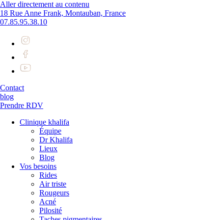
Aller directement au contenu
18 Rue Anne Frank, Montauban, France
07.85.95.38.10
Contact
blog
Prendre RDV
Clinique khalifa
Équipe
Dr Khalifa
Lieux
Blog
Vos besoins
Rides
Air triste
Rougeurs
Acné
Pilosité
Taches pigmentaires