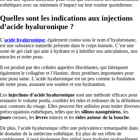
esthétiques avec un minimum d’impact sur leur routine quotidienne.
Quelles sont les indications aux injections
d’acide hyaluronique ?
L’
acide hyaluronique
, également connu sous le nom d’hyaluronane,
est une substance naturelle présente dans le corps humain. C’est une
sorte de gel clair qui aide à hydrater et à lubrifier nos articulations, nos
muscles et notre peau.
Il est produit par des cellules appelées fibroblastes, qui fabriquent
également le collagène et l’élastine, deux protéines importantes pour
une peau saine. L’acide hyaluronique est un peu comme la fondation
de notre peau, assurant son soutien et son hydratation.
Les
injections d’acide hyaluronique
sont une méthode efficace pour
restaurer le volume perdu, combler les rides et redonner de la définition
aux contours du visage. Elles peuvent être utilisées pour traiter diverses
préoccupations esthétiques, telles que les
sillons nasogéniens
, les
joues
creuses, les
lèvres
minces et les
rides autour de la bouche
.
De plus, l’acide hyaluronique offre une polyvalence remarquable dans
le domaine de la médecine esthétique. En plus de ses effets de
comblement, il peut également être utilisé pour hydrater profondément