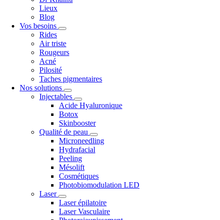
Lieux
Blog
Vos besoins
Rides
Air triste
Rougeurs
Acné
Pilosité
Taches pigmentaires
Nos solutions
Injectables
Acide Hyaluronique
Botox
Skinbooster
Qualité de peau
Microneedling
Hydrafacial
Peeling
Mésolift
Cosmétiques
Photobiomodulation LED
Laser
Laser épilatoire
Laser Vasculaire