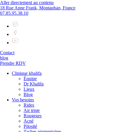
Aller directement au contenu
18 Rue Anne Frank, Montauban, France
07.85.95.38.10
Contact
blog
Prendre RDV
Clinique khalifa
Équipe
Dr Khalifa
Lieux
Blog
Vos besoins
Rides
Air triste
Rougeurs
Acné
Pilosité
Taches pigmentaires