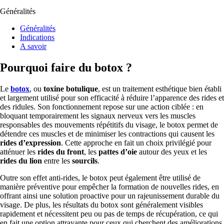
Généralités
Généralités
Indications
A savoir
Pourquoi faire du botox ?
Le
botox
, ou
toxine botulique
, est un traitement esthétique bien établi
et largement utilisé pour son efficacité à réduire l’apparence des rides et
des ridules. Son fonctionnement repose sur une action ciblée : en
bloquant temporairement les signaux nerveux vers les muscles
responsables des mouvements répétitifs du visage, le botox permet de
détendre ces muscles et de minimiser les contractions qui causent les
rides d’expression
. Cette approche en fait un choix privilégié pour
atténuer les
rides du front
, les
pattes d’oie
autour des yeux et les
rides du lion
entre les
sourcils
.
Outre son effet anti-rides, le botox peut également être utilisé de
manière préventive pour empêcher la formation de nouvelles rides, en
offrant ainsi une solution proactive pour un rajeunissement durable du
visage. De plus, les résultats du botox sont généralement visibles
rapidement et nécessitent peu ou pas de temps de récupération, ce qui
en fait une option attrayante pour ceux qui cherchent des améliorations