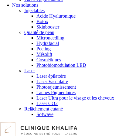
Nos solutions
Injectables
Acide Hyaluronique
Botox
Skinbooster
Qualité de peau
Microneedling
Hydrafacial
Peeling
Mésolift
Cosmétiques
Photobiomodulation LED
Laser
Laser épilatoire
Laser Vasculaire
Photorajeunissement
Taches Pigmentaires
Laser Ultra pour le visage et les cheveux
Laser CO2
Relâchement cutané
Sofwave