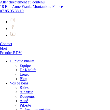
Aller directement au contenu
18 Rue Anne Frank, Montauban, France
07.85.95.38.10
Contact
blog
Prendre RDV
Clinique khalifa
Équipe
Dr Khalifa
Lieux
Blog
Vos besoins
Rides
Air triste
Rougeurs
Acné
Pilosité
Taches pigmentaires