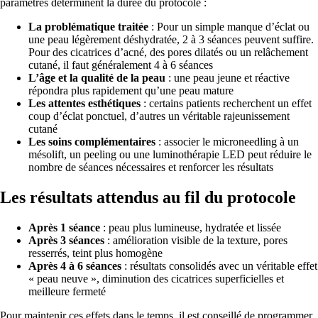
paramètres déterminent la durée du protocole :
La problématique traitée
: Pour un simple manque d’éclat ou
une peau légèrement déshydratée, 2 à 3 séances peuvent suffire.
Pour des cicatrices d’acné, des pores dilatés ou un relâchement
cutané, il faut généralement 4 à 6 séances
L’âge et la qualité de la peau
: une peau jeune et réactive
répondra plus rapidement qu’une peau mature
Les attentes esthétiques
: certains patients recherchent un effet
coup d’éclat ponctuel, d’autres un véritable rajeunissement
cutané
Les soins complémentaires
: associer le microneedling à un
mésolift, un peeling ou une luminothérapie LED peut réduire le
nombre de séances nécessaires et renforcer les résultats
Les résultats attendus au fil du protocole
Après 1 séance
: peau plus lumineuse, hydratée et lissée
Après 3 séances
: amélioration visible de la texture, pores
resserrés, teint plus homogène
Après 4 à 6 séances
: résultats consolidés avec un véritable effet
« peau neuve », diminution des cicatrices superficielles et
meilleure fermeté
Pour maintenir ces effets dans le temps, il est conseillé de programmer