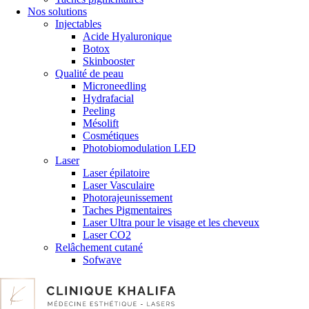
Nos solutions
Injectables
Acide Hyaluronique
Botox
Skinbooster
Qualité de peau
Microneedling
Hydrafacial
Peeling
Mésolift
Cosmétiques
Photobiomodulation LED
Laser
Laser épilatoire
Laser Vasculaire
Photorajeunissement
Taches Pigmentaires
Laser Ultra pour le visage et les cheveux
Laser CO2
Relâchement cutané
Sofwave