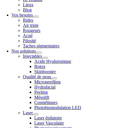
Lieux
Blog
Vos besoins
Rides
Air triste
Rougeurs
Acné
Pilosité
Taches pigmentaires
Nos solutions
Injectables
Acide Hyaluronique
Botox
Skinbooster
Qualité de peau
Microneedling
Hydrafacial
Peeling
Mésolift
Cosmétiques
Photobiomodulation LED
Laser
Laser épilatoire
Laser Vasculaire