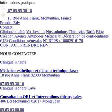
informations pratiques
07 85 95 38 10
18 Rue Anne Frank, Montauban, France
Prendre Rdv
Contact
Clinique khalifa
Vos besoins
Nos solutions
Chirurgies
Tarifs
Blog
Création Agence Antipodes Médical ©
Déclaration de confidentialité
(UE)
Conditions générales
N° RPPS : 10002916178
CONTACT
PRENDRE RDV
NOUS CONTACTER
Clinique Khalifa
Médecine esthétique et plateau technique laser
18 rue Anne Frank 82000 Montauban
07 85 95 38 10
Clinique Honoré Cave
Consultation ORL et Interventions chirurgicales
406 Bd Montauriol 82017 Montauban
05 63 03 80 80