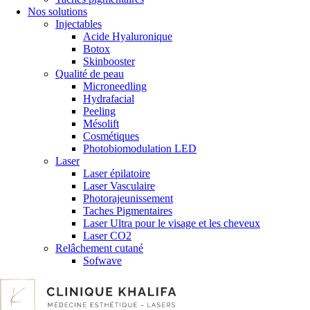
Nos solutions
Injectables
Acide Hyaluronique
Botox
Skinbooster
Qualité de peau
Microneedling
Hydrafacial
Peeling
Mésolift
Cosmétiques
Photobiomodulation LED
Laser
Laser épilatoire
Laser Vasculaire
Photorajeunissement
Taches Pigmentaires
Laser Ultra pour le visage et les cheveux
Laser CO2
Relâchement cutané
Sofwave