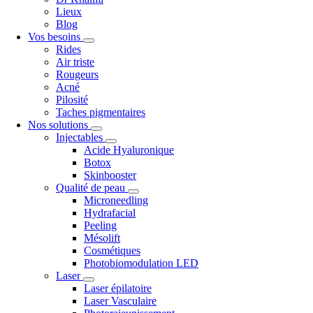
Lieux
Blog
Vos besoins
Rides
Air triste
Rougeurs
Acné
Pilosité
Taches pigmentaires
Nos solutions
Injectables
Acide Hyaluronique
Botox
Skinbooster
Qualité de peau
Microneedling
Hydrafacial
Peeling
Mésolift
Cosmétiques
Photobiomodulation LED
Laser
Laser épilatoire
Laser Vasculaire