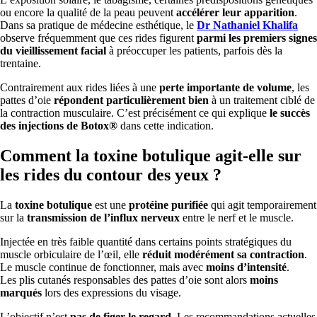
ou encore la qualité de la peau peuvent
accélérer leur apparition
.
Dans sa pratique de médecine esthétique, le
Dr Nathaniel Khalifa
observe fréquemment que ces rides figurent
parmi les premiers signes
du vieillissement facial
à préoccuper les patients, parfois dès la
trentaine.
Contrairement aux rides liées à une
perte importante de volume
, les
pattes d’oie
répondent particulièrement bien
à un traitement ciblé de
la contraction musculaire. C’est précisément ce qui explique
le succès
des injections de Botox®
dans cette indication.
Comment la toxine botulique agit-elle sur
les rides du contour des yeux ?
La
toxine botulique
est une
protéine purifiée
qui agit temporairement
sur la
transmission de l’influx nerveux
entre le nerf et le muscle.
Injectée en très faible quantité dans certains points stratégiques du
muscle orbiculaire de l’œil, elle
réduit modérément sa contraction
.
Le muscle continue de fonctionner, mais avec
moins d’intensité
.
Les plis cutanés responsables des pattes d’oie sont alors
moins
marqués
lors des expressions du visage.
L’objectif n’est
pas de figer le regard
. Les recommandations actuelles