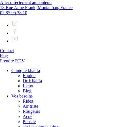
Aller directement au contenu
18 Rue Anne Frank, Montauban, France
07.85.95.38.10
Contact
blog
Prendre RDV
Clinique khalifa
Équipe
Dr Khalifa
Lieux
Blog
Vos besoins
Rides
Air triste
Rougeurs
Acné
Pilosité
Taches pigmentaires